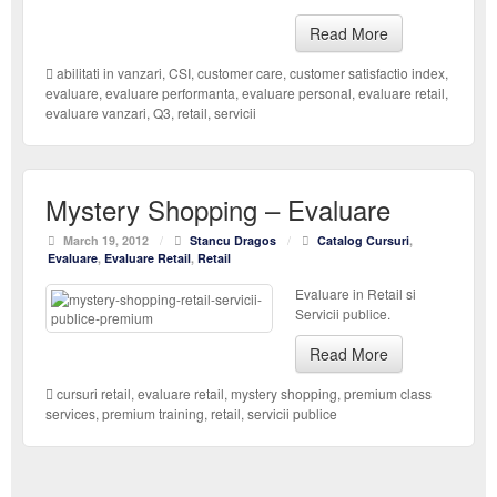
Read More
abilitati in vanzari
,
CSI
,
customer care
,
customer satisfactio index
,
evaluare
,
evaluare performanta
,
evaluare personal
,
evaluare retail
,
evaluare vanzari
,
Q3
,
retail
,
servicii
Mystery Shopping – Evaluare
March 19, 2012
/
Stancu Dragos
/
Catalog Cursuri
,
Evaluare
,
Evaluare Retail
,
Retail
Evaluare in Retail si
Servicii publice.
Read More
cursuri retail
,
evaluare retail
,
mystery shopping
,
premium class
services
,
premium training
,
retail
,
servicii publice