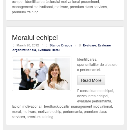
echipei
,
identificarea factorului motivational proeminent
,
management motivational
,
motivare
,
premium class services
,
premium training
Moralul echipei
March 20, 2012
/
Stancu Dragos
/
Evaluare
,
Evaluare
organizationala
,
Evaluare Retail
Identificarea
oportunitatilor de crestere
a performantei.
Read More
consolidarea echipei
,
dezvoltarea echipei
,
evaluare performanta
,
factori motivationali
,
feedback pozitiv
,
management motivational
,
moral
,
motivare
,
motivare echip
,
performanta
,
premium class
services
,
premium training