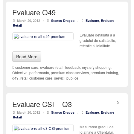
Evaluare Q49
March 20, 2012
/
Stancu Dragos
/
Evaluare
,
Evaluare
Retail
Evaluare detaliata a a
gradului de satisfactie,
retentie si loialitate.
Read More
customer care
,
evaluare retail
,
feedback
,
mystery shopping
,
Obiective
,
performanta
,
premium class services
,
premium training
,
q49
,
retail customer care
,
servicii publice
Evaluare CSI – Q3
0
March 20, 2012
/
Stancu Dragos
/
Evaluare
,
Evaluare
Retail
Masurarea gradul de
loialitate a Clientului.