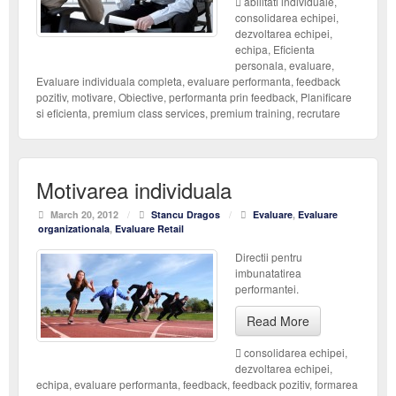
abilitati individuale
,
consolidarea echipei
,
dezvoltarea echipei
,
echipa
,
Eficienta
personala
,
evaluare
,
Evaluare individuala completa
,
evaluare performanta
,
feedback
pozitiv
,
motivare
,
Obiective
,
performanta prin feedback
,
Planificare
si eficienta
,
premium class services
,
premium training
,
recrutare
Motivarea individuala
March 20, 2012
/
Stancu Dragos
/
Evaluare
,
Evaluare
organizationala
,
Evaluare Retail
Directii pentru
imbunatatirea
performantei.
Read More
consolidarea echipei
,
dezvoltarea echipei
,
echipa
,
evaluare performanta
,
feedback
,
feedback pozitiv
,
formarea