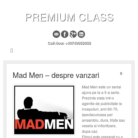
PREMIUM CLASS
Call Now: +40749052052
Mad Men – despre vanzari
0
Mad Men este un serial
ajuns pe la a 5-a serie.
Prezinta viata intr-o
agentie de publicitate la
inceputuri, anii 60-70,
spectaculoasa per
ansamblu, dura, trista sau
vesela si infloritoare,
dupa caz.
Filmul este presarat cu o